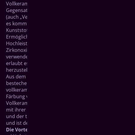
Vollkeramische Restaurationen bestehen im
Gegensatz zur häufig verwendeten Metallkeramik
(auch „Verblendkeramik“) vollständig aus Keramik –
es kommt kein anderes Material wie Metall oder
Kunststoff zum Einsatz.
Ermöglicht wird dies durch die weiße
Hochleistungskeramik Zirkoniumdioxid (auch
Zirkonoxid), die anstelle des üblichen Metallkerns
verwendet wird. Die außerordentliche Festigkeit
erlaubt es zudem, neben Kronen auch Brücken
herzustellen.
Aus dem beschriebenen Aufbau resultieren die
bestechenden ästhetischen Eigenschaften
vollkeramischer Restaurationen: Da keine metallene
Färbung von innen durchscheinen kann, ahmt
Vollkeramik das Aussehen natürlicher Zahnsubstanz
mit ihrer leichten Lichtdurchlässigkeit (Transluzenz)
und der typischen Lichtreflexion täuschend echt nach
und ist der Verblendkeramik weit überlegen:
Die Vorteile von Vollkeramik im Überblick: