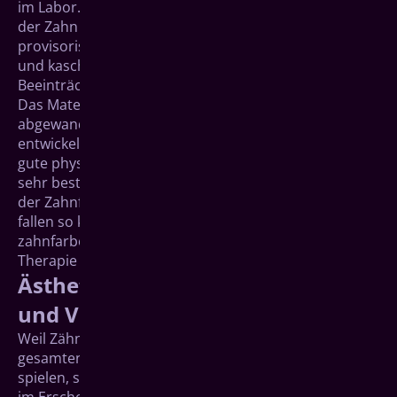
im Labor. Da hier etwas Zeit benötigt wird, bekommt
der Zahn zwischenzeitlich eine Krone aus
provisorischem Material. Diese wird direkt angefertigt
und kaschiert die vorübergehende ästhetische
Beeinträchtigung.
Das Material für solche Provisorien basiert meist auf
abgewandelten (modifizierten) und speziell dafür
entwickelten Kunststoffen. Sie weisen für ihren Zweck
gute physikalische Eigenschaften auf, sind im Mund
sehr beständig und gut verträglich. Vor allem sind sie
der Zahnfarbe Ihrer natürlichen Zähne angepasst und
fallen so kaum auf. Lachen ist gesund; mit einem
zahnfarbenen Provisorium ist dies auch während der
Therapie möglich.
Ästhetische Kunststoffe von Teil-
und Vollprothesen
Weil Zähne auch eine Rolle bei der Formgebung der
gesamten Mundregion (Wangen, Lippen und Kinn)
spielen, sind Patienten mit Prothesen manchmal auch