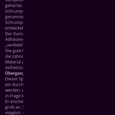
gehärtet. Hierbei tritt manchmal auch eine minimale
Schrumpfung der Füllung ein, durch die ein so
genannter Randspalt auftreten kann. Diese
Schrumpfung wurde aber durch immer neuer
entwickelte Komposite auf ein Minimum reduziert.
Der Kunststoff wird über ein so genanntes
Adhäsivsystem mit der restlichen Zahnsubstanz
„verklebt“.
Die gute Körperverträglichkeit, ihre Stabilität sowie
die zahnähnliche Farbnuancierung machen das
Material zu einem unverzichtbaren Werkstoff der
ästhetischen Zahnmedizin.
Übergangsmöglichkeit Glas-Ionomer-Zement
Dieser Spezialzement kann provisorisch als Füllung in
ein durch Karies entstandenes Loch eingebracht
werden, wenn die endgültige Versorgung erst später
in Frage kommt.
Er erscheint weißlich und nähert sich der Zahnfarbe
grob an. Somit ist eine unauffällige Zwischenlösung
möglich. Glas-Ionomer-Zement bietet auch den