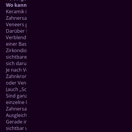
Wo kann Keramik eingesetzt werden?
Keramik ist besonders für implantatgetragenen
Zahnersatz, Kronen, Teilkronen, Inlays, Brücken und
Veneers geeignet.
Darüber hinaus bietet es sich auch für die
Verblendung von Zahnersatz mit Metallbasis oder mit
einer Basis aus der Hochleistungskeramik
Zirkondioxid an. Keramik ist dann die äußere,
sichtbare Schicht – Metall bzw. Zirkondioxid befindet
sich darunter.
Je nach Versorgungsart kann bei stark geschädigten
Zahnkronen entweder eine Vollkrone aus Keramik
oder Veneers, also eine keramische Verblendschale
(auch „Schalenkrone“) infrage kommen.
Sind ganze Zahnreihen unterbrochen oder stören
einzelne Lücken kann implantatgetragener
Zahnersatz oder eine Brücke einen ästhetischer
Ausgleich darstellen.
Gerade in Bereichen, die beim Sprechen oder Lachen
sichtbar werden, können starre, laborgefertigte