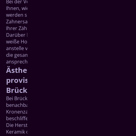
Bei der Verblendung entscheiden wir gemeinsam mit
Ihnen, wie viel der gesamten Fläche verblendet
werden soll. Meist können Ihre Kronen oder anderer
Zahnersatz damit sehr ästhetisch in das Gesamtbild
Ihrer Zähne eingefügt werden.
Darüber hinaus kann für die Gerüste selbst eine
weiße Hochleistungskeramik, Zirkoniumdioxid,
anstelle von Metall verwendet werden. Dadurch wird
die gesamte Krone oder Brücke ästhetisch besonders
ansprechend gestaltet.
Ästhetische Materialien bei
provisorischen Kronen und
Brücken
Bei Brückenkonstruktionen und Kronen werden die
benachbarten „Pfeilerzähne“ bzw. bei Kronen der
Kronenzahn selbst präpariert, das heißt, sie werden
beschliffen.
Die Herstellung von Kronen und Brücken, ob aus
Keramik oder aus goldhaltigen Legierungen, erfolgt