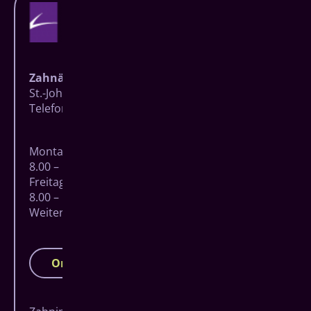
Beeinträchtigung. Mehr dazu im
Gerüsten aus Metall oder der
Abschnitt „Ästhetische Materialien
optisch sehr ansprechenden
bei provisorischen Kronen und
Hochleistungs­keramik
Brücken“.
Zirkoniumdioxid) (interner Textlink)
aufgetragen werden, um eine
Zahnärzte Baumgarten
bessere ästhetische Eingliederung
St.-Johann-Straße 27 | 57074 Siegen
zu erzielen. Dazu stehen
Telefon
0271 83723
| Fax 0271 8706806
verschiedene Materialien zur
Auswahl. Hierzu zählen Keramik und
Kunststoffe. Wie viel verblendet
Montag – Donnerstag
werden kann, hängt von der
8.00 – 18.00 Uhr
Dimension bzw. der Größe des
Freitag
Gerüstes ab.
8.00 – 15.00 Uhr
Weitere Termine nach Vereinbarung
Online-Terminbuchung