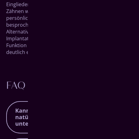
Eingliederung von Verankerungen an den übrigen
Zähnen werden daher immer anhand Ihrer
persönlichen Situation entschieden und mit Ihnen
besprochen.
Alternativ können Teil- und Vollprothesen auch durch
Implantate getragen werden. Neben den Vorteilen für
Funktion und Ästhetik kann das die Lebensqualität
deutlich erhöhen.
FAQ
Kann man Keramik von der
natürlichen Zahnsubstanz
unterscheiden?