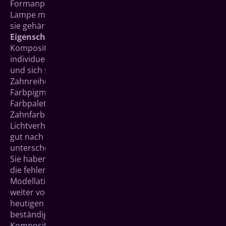
Formanpassung an Ihren Zahn, geeignet. Durch eine
Lampe mit Licht einer speziellen Wellenlänge werden
sie gehärtet.
Eigenschaften und Vorteile von Kompositen
Komposite können genau wie Keramik auf die
individuelle Farbe Ihrer Zähne abgestimmt werden
und sich somit sehr gut in das Gesamtbild Ihrer
Zahnreihen eingliedern. Auch hier spielen
Farbpigmente die entscheidende Rolle. Mittels einer
Farbpalette werden sie genau der individuellen
Zahnfarbe angeglichen. Sie ahmen die
Lichtverhältnisse der natürlichen Zahnsubstanz sehr
gut nach und sind daher kaum davon zu
unterscheiden.
Sie haben im Vergleich zu Keramik den Vorteil, dass
die fehlende Zahnsubstanz in einer mehrschichtigen
Modellation sofort ersetzt werden kann. Durch immer
weiter voranschreitende Entwicklungen sind die
heutigen Komposite stabil und im Mund sehr
beständige Füllungsmaterialien.
Komposite werden mithilfe einer speziellen Lampe