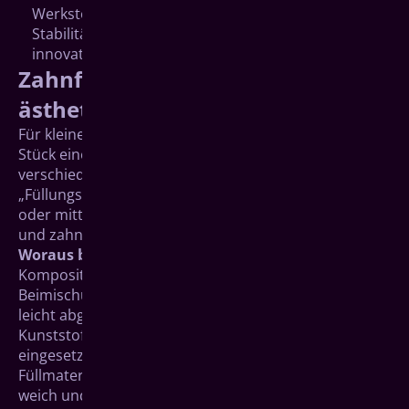
Werkstoff zur Verfügung, der die bewährte
Stabilität eines Metalls aufweist und gleichzeitig die
innovativen Vorteile einer Keramik genießt.
Zahnfarbene Füllungen –
ästhetisch und mundfreundlich
Für kleinere Löcher oder ein herausgebrochenes
Stück eines Zahnes stehen in der Zahnmedizin
verschiedene Materialien zur so genannten
„Füllungstherapie“ zur Verfügung. Gerade für kleine
oder mittelgroße Reparaturen sind die komfortablen
und zahnfarbenen Kompositfüllmaterialien geeignet.
Woraus bestehen Komposite?
Komposite sind „dentale“ Kunststoffe, die durch die
Beimischung von Glas-, Quarz- oder Keramikpartikeln
leicht abgewandelt (modifiziert) wurden. Reine
Kunststoffe werden in der Zahnmedizin nur selten
eingesetzt. Komposite sind „plastische“
Füllmaterialien, das heißt, sie sind zunächst noch
weich und somit zum Modellieren, also zur