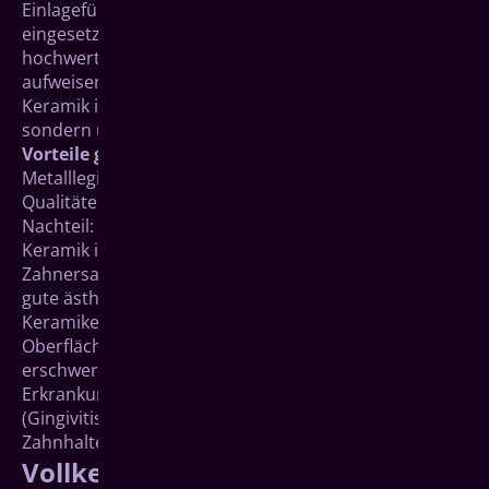
Einlagefüllungen in Form eines keramischen Inlays
eingesetzt werden. Sie bieten eine qualitativ
hochwertige Versorgung, da sie einen festen Kern
aufweisen. Dabei genügen sie hohen Ansprüchen.
Keramik ist hier nicht nur funktionell einsetzbar,
sondern überzeugt besonders durch ihre Ästhetik.
Vorteile gegenüber Metalllegierungen
Metalllegierungen haben trotz ihrer hervorragenden
Qualitäten wie ihre Stabilität einen ästhetischen
Nachteil: Sie entsprechen nicht der Zahnfarbe.
Keramik ist dagegen ein sehr guter Werkstoff für den
Zahnersatz und stellt darüber hinaus eine besonders
gute ästhetische Alternative zur Metalllegierung dar.
Keramiken haben insgesamt eine extrem glatte
Oberfläche, die die Anhaftung von Zahnbelägen
erschwert. Damit tragen sie zur Vermeidung von
Erkrankungen wie Karies, Zahnfleischentzündungen
(Gingivitis) und Entzündungen des gesamten
Zahnhalteapparates (Parodontitis) bei.
Vollkeramik