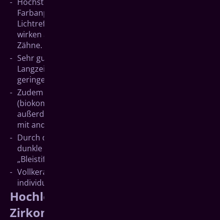
Höchste ästhetische Qualität durch individuelle
Farbanpassung, natürliche Transparenz und
Lichtreflexion. Entsprechende Restaurationen
wirken äußerst natürlich und nahezu wie echte
Zähne.
Sehr gute physikalische Eigenschaften: hohe
Langzeitstabilität, Druckbelastbarkeit und eine
geringe Wärmeleitfähigkeit.
Zudem ist die Restauration gut verträglich
(biokompatibel), weil sie metallfrei ist. Es treten
außerdem keine elektrischen Wechselwirkungen
mit anderem metallischen Zahnersatz auf.
Durch den Verzicht auf ein Metallgerüst können
dunkle Kronenränder (so genannte
„Bleistiftränder“) vermieden werden.
Vollkeramische Kronen und Brücken sind
individuelle Präzisionsarbeiten.
Hochleistungskeramik
Zirkoniumdioxid (auch