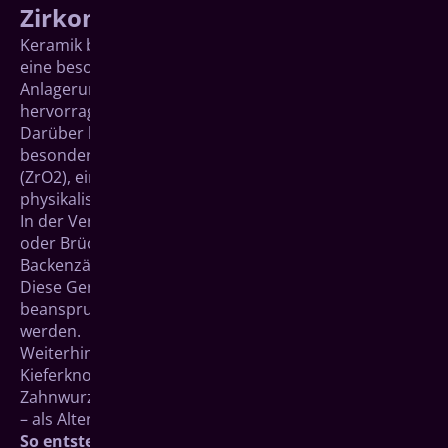
Zirkonoxid)
Keramik besticht vor allem durch ihre gute Ästhetik,
eine besonders glatte Oberfläche und damit geringe
Anlagerung von Zahnbelägen und durch ihre
hervorragende Verträglichkeit in der Mundhöhle.
Darüber hinaus konnte mit der Entwicklung
besonderer Keramiken auf Basis von Zirkoniumdioxid
(ZrO2), einem Metalloxid, eine Verbesserung der
physikalischen Belastbarkeit erreicht werden.
In der Vergangenheit wurden gerade bei Kronen-
oder Brückenkonstruktionen im Bereich der großen
Backenzähne häufig stabile Metallgerüste verwendet.
Diese Gerüste können nun aus der sehr
beanspruchbaren Zirkoniumdioxid-Keramik gefertigt
werden.
Weiterhin können Implantate, also die in den
Kieferknochen eingebrachten künstlichen
Zahnwurzeln, aus Zirkoniumdioxid hergestellt werden
– als Alternative für das häufig verwendete Titan.
So entstehen Gerüste aus Zirkoniumdioxid-