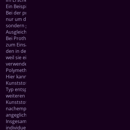
im Erscheinungsbild ihres Gesichtes eingeschränkt.
Ein Beispiel dafür können eingefallene Lippen sein.
Bei der prothetischen Versorgung geht es also nicht
nur um den Ersatz von verlorengegangen Zähnen,
sondern gleichzeitig auch um den optischen
Ausgleich für verlorengegangenes Zahnfleisch.
Bei Prothesen kommen dafür ebenfalls Kunststoffe
zum Einsatz. Diese unterscheiden sich allerdings von
den in der Füllungstherapie von Zähnen verwendeten,
weil sie eine andere Grundstruktur haben. Häufig
verwendeter Basiskunsstoff ist das so genannte
Polymethylmethaacrylat (PMMA).
Hier kann man auf verschiedene vorgefertigte
Kunststoffzähne zurückgreifen, die farblich und Ihrem
Typ entsprechend ausgewählt werden. Bei der
weiteren Herstellung werden diese in einen
Kunststoff eingefügt, der Ihr Zahnfleisch
nachempfindet. Es wird diesem durch Pigmente
angeglichen.
Insgesamt ist Ihre prothetische Versorgung sehr
individuell. Farbgebung und die ästhetische