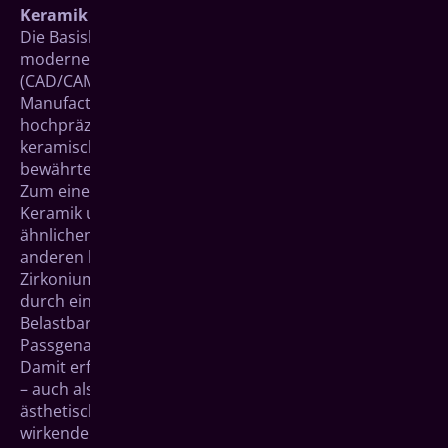
Keramik
Die Basiskonstruktion (das Gerüst) wird mit Hilfe
moderner computergesteuerter CAD/CAM-Verfahren
(CAD/CAM = Computer Aided Design/Computer Aided
Manufacturing) Ihrer Zahnsituation im Mund
hochpräzise angepasst. Auf das äußerst stabile
keramische Gerüst aus Zirkoniumdioxid wird dann die
bewährte zahnfarbene Keramik aufgetragen.
Zum einen werden dadurch die vielen Vorteile von
Keramik und ihrer der natürlichen Zahnsubstanz sehr
ähnlichen physikalischen Eigenschaften genutzt. Zum
anderen bietet das sehr stabile Gerüst aus
Zirkoniumdioxid-Keramik Vorteile. Es zeichnet sich
durch eine außergewöhnliche Stabilität bei hoher
Belastbarkeit, einem minimalen Randspalt und guter
Passgenauigkeit aus.
Damit erfüllt eine Kronen- oder Brückenkonstruktion
– auch als Aufbau bei Implantaten – besonders hohe
ästhetische Ansprüche. Sie zeigt eine sehr natürlich
wirkende Lichtreflexion, die genaue Farbgebung kann