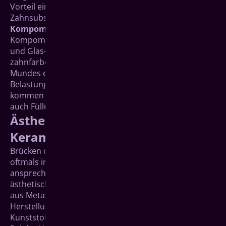
Vorteil einer sehr guten Verbindung zur übrigen
Zahnsubstanz und fluoridiert zusätzlich den Zahn.
Kompomere
Kompomere stellen eine Mischung aus Kompositen
und Glas-Ionomer-Zement dar. Sie sind ebenfalls
zahnfarben und können vor allem in Bereichen des
Mundes eingesetzt werden, in denen geringere
Belastungskräfte auf die Füllung einwirken. Hier
kommen vor allem die Frontzähne der Oberkiefer und
auch Füllungen an den Zahnhälsen infrage.
Ästhetische Verblendungen aus
Keramik oder Kunststoff
Brücken oder Kronen aus Metalllegierungen fallen
oftmals im Mund auf und sind daher optisch nicht die
ansprechendste Lösung. Um sie unauffällig und damit
ästhetisch zu gestalten, können die üblichen Gerüste
aus Metall mithilfe spezieller technischer
Herstellungsverfahren mit einer Keramik- oder
Kunststoffverblendung versehen werden.