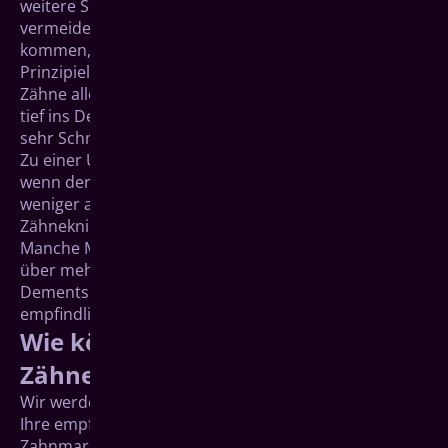
weitere Schäden an Zähnen und Zahnhalteapparat zu
vermeiden. Daher sollten Sie immer in unsere Praxis
kommen, wenn Sie unter Zahnschmerzen leiden.
Prinzipiell kann hinter einer Überempfindlichkeit der
Zähne allerdings auch eine Karies stecken, die schon
tief ins Dentin hineinreicht oder eine Entzündung des
sehr Schmerz empfindlichen Zahnmarks selbst.
Zu einer Überempfindlichkeit kann es auch kommen,
wenn der Zahnschmelz der Kauflächen mehr oder
weniger abgerieben ist, zum Beispiel durch
Zähneknirschen.
Manche Menschen verfügen sogar von Natur aus
über mehr und größere Dentinkanäle.
Dementsprechend sind ihre Zähne auch
empfindlicher.
Wie können überempfindliche
Zähne behandelt werden?
Wir werden zunächst überprüfen, ob die Ursache für
Ihre empfindlichen Zähne Karies, Parodontitis, eine
Zahnmarkentzündung oder Zähneknirschen ist und