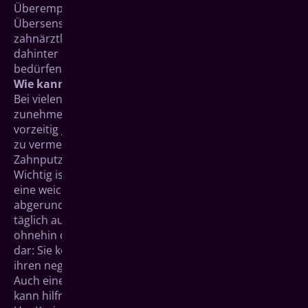
Überempfindlichkeit mindern. Sie sollten eine
Übersensibilität der Zähne allerdings immer
zahnärztlich abklären lassen, da mehrere Ursachen
dahinter stehen können, die einer Behandlung
bedürfen.
Wie kann man vorbeugen?
Bei vielen Menschen geht das Zahnfleisch mit
zunehmendem Alter zurück. Damit dies nicht
vorzeitig geschieht und um Schäden an den Zähnen
zu vermeiden, sollten Sie auf eine gute
Zahnputztechnik und eine gute Zahnbürste achten.
Wichtig ist es, dass Sie nicht zu fest aufdrücken und
eine weiche oder mittelharte Zahnbürste mit
abgerundeten Borsten verwenden. Benutzen Sie
täglich auch Zahnseide. Eine gute Mundhygiene stellt
ohnehin die vielleicht wichtigste Vorsorgemaßnahme
dar: Sie können damit Karies und Parodontitis mit all
ihren negativen Begleiterscheinungen vorbeugen.
Auch eine regelmäßige professionelle Zahnreinigung
kann hilfreich sein.