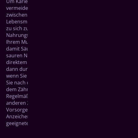
Um Karies als Ursache für empfindliche Zähne zu
vermeiden, sollten Sie vermeiden, ständig
zwischendurch Süßes zu naschen oder saure
Lebensmittel und Getränke wie Cola und Fruchtsäfte
zu sich zu nehmen. Mit zuckerhaltigen
Nahrungsmitteln „füttern“ Sie die Kariesbakterien in
Ihrem Mund. Diese Mikroorganismen produzieren
damit Säure, der Ihren Zahnschmelz angreift. Die in
sauren Nahrungsmitteln enthaltene Säure kann auf
direktem Wege schaden. Ihr Speichel kann dies nur
dann durch seine verdünnende Wirkung ausgleichen,
wenn Sie nicht ständig für Nachschub sorgen. Warten
Sie nach dem Genuss solcher Lebensmittel daher mit
dem Zähneputzen etwa eine halbe Stunde.
Regelmäßige Zahnarztbesuche gehören hier wie bei
anderen Zahnerkrankungen als wichtige Säule zur
Vorsorge dazu. In unserer Praxis können wir erste
Anzeichen erkennen, Ihnen Pflegetipps geben und
geeignete Maßnahmen ergreifen.