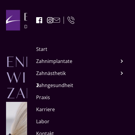
ENDLICH
Start
WIEDER
Zahnimplantate
Zahnästhetik
ZAHNARZT!
Zahngesundheit
Praxis
Karriere
Labor
Kontakt