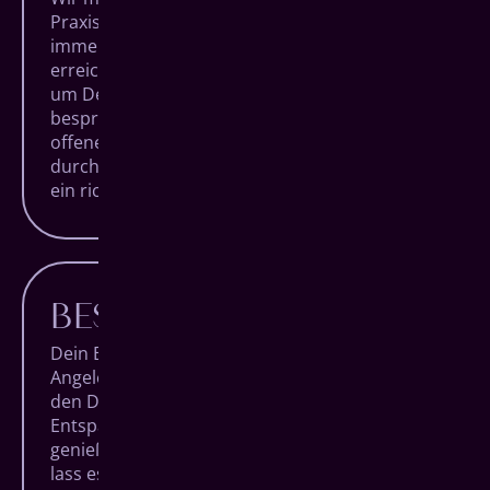
Praxis betrittst und sie nach Deinem Termin
immer glücklich wieder verlässt. Um das zu
erreichen, nehmen wir uns besonders viel Zeit,
um Deine Behandlungen detailliert zu
besprechen, Dich zu beraten und Dir Deine
offenen Fragen zu beantworten. Denn nur
durch Aufklärung schafft man Verständnis und
ein richtig gutes Bauchgefühl.
BESTER KOMFORT
Dein Besuch bei uns soll keine lästige
Angelegenheit sein, sondern ein Termin, auf
den Du Dich trotz Alltagsstress freuen kannst.
Entspanne Dich in unseren Räumlichkeiten,
genieße den Blick über die Siegener City und
lass es Dir bei einem Getränk gut gehen. Ganz