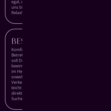
egal, ob Du nur zur Routineuntersuchung bei
uns bist oder ein besonderer Eingriff ansteht:
Relax!
BESTE LAGE
Komfort beginnt bei uns schon vor dem
Betreten unserer Praxis. Denn Dein Besuch
soll Deinen Alltag so wenig wir möglich
beeinträchtigen. Unsere Räumlichkeiten liegen
im Herzen von Siegen, super zentral und
sowohl zu Fuß, mit öffentlichen
Verkehrsmitteln als auch mit dem Auto ganz
leicht zu erreichen. Dank eigener Parkplätze
direkt am Haus entfällt auch die zeitraubende
Suche in der Stadt.