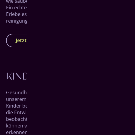
wie sauber und frisch die eigenen Zähne sein können.
Ein echtes Upgrade zum Zähne­putzen zuhause.
Erlebe es selbst und genieße die Professionelle Zahn­
reinigung unseres Dentalhygiene-Teams.
Jetzt Termin vereinbaren
KINDERZAHNHEILKUNDE
Gesundheit schon vor dem ersten Milchzahn – mit
unserem Zahnwuschel Phina! Gemeinsam lernen die
Kinder bei uns die richtige Zahnpflege, während wir
die Entwicklung der Milch- und bleibenden Zähne
beobachten. Durch die regel­mäßige Betreuung
können wir potenzielle Unstim­migkeiten früh­zeitig
erkennen und unmittelbar darauf reagieren. Besucht