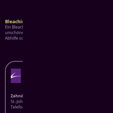
Bleaching
Ein Bleaching, also das Aufhellen der Zähne, kann bei
unschönen gelblichen oder gräulichen Verfärbungen
Abhilfe schaffen.
Zahnärzte Baumgarten
St.-Johann-Straße 27 | 57074 Siegen
Telefon
0271 83723
| Fax 0271 8706806