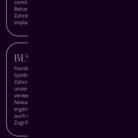
somit die bewährtesten und innovativsten
Behandlungsmethoden der Welt. Von der
Zahnkorrektur bis zum vollständigen
Implantat-System.
BESTE TECHNIK
Handwerk und Technologie in perfekter
Symbiose. Das zeichnet hochqualitative
Zahnmedizin aus. Das bedeutet, dass neben
unserer Expertise und Erfahrung auch die
verwendeten Geräte auf absolutem High End-
Niveau sind und unsere Handgriffe ideal
ergänzen, sowohl im Behandlungsraum als
auch im hauseigenen Dentallabor mit direktem
Zugriff auf millimetergenaue Fertigungen.