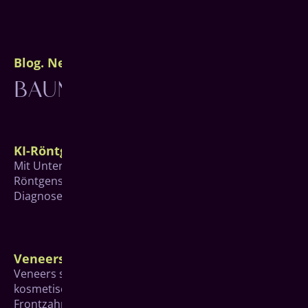
Blog. News. Wissenswertes.
BAUMGARTEN STORIES
KI-Röntgen
Mit Unterstützung des hochmodernen KI-
Röntgensystems X-Ray Insights von Align werden
Diagnosen noch präziser.
Veneers
Veneers sind keramische Verblendschalen, die für
kosmetische Veränderungen hauptsächlich im
Frontzahnbereich eingesetzt werden.