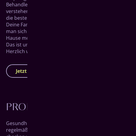
Behandler*innen freuen können, die ihr Handwerk
verstehen. Die modernsten Methoden erleben, um
die beste Behandlung zu erhalten – für Dich und
Deine Familie. Und das alles in einer Praxis, in der
man sich wohlfühlt und nicht gleich wieder nach
Hause möchte.
Das ist unser Anspruch. Jeden Tag.
Herzlich willkommen bei Deinem Zahnarzt!
Jetzt Termin vereinbaren
PROPHYLAXE
Gesundheit beginnt bei Vorbeugung. Bei Deinen
regelmäßigen Kontroll­besuchen in unserer Praxis