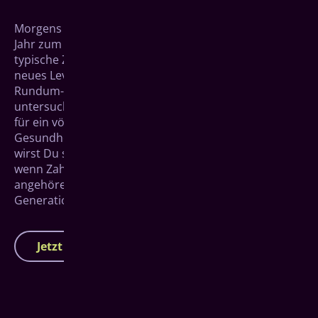
Morgens und abends Zähne­putzen und einmal im
Jahr zum Zahnarzt. So sieht für viele Menschen die
typische Zahn­pflege aus. Bringe Deine Routine auf ein
neues Level mit BAUMGARTEN Care, unserem
Rundum-sorglos-Paket aus regelmäßigen Kontroll­
unter­suchungen und Professioneller Zahn­reinigung
für ein völlig neues Gefühl von Frische und
Gesundheit. Mit gerade einmal zwei Besuchen im Jahr
wirst Du sofort einen Unter­schied sehen und spüren,
wenn Zahnstein und Verfär­bungen der Vergangenheit
angehören. Das ist Zahn­gesundheit einer neuen
Generation.
Jetzt Termin vereinbaren