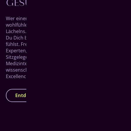
GESUNDER ZÄHNE
Wer einen Termin beim Zahnarzt hat, sollte sich
wohlfühlen. Schließlich ist die Praxis ein Ort des
Lächelns. Deswegen geben wir jeden Tag alles, damit
Du Dich bei uns exzellent behandelt und rundum gut
fühlst. Freu Dich auf ein gutgelauntes Team voller
Experten, ansprechendes Interieur, bequeme
Sitzgelegenheiten und selbstverständlich
Medizintechnik auf dem neuesten Stand
wissenschaftlicher Erkenntnisse. Das ist Dental
Excellence mitten in Siegen.
Entdecke unsere Praxis