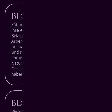
BESTE MATERIALIEN
Zähne sind einzigartig. Sowohl mit Blick auf
ihre Ästhetik als auch auf ihre hohe
Belastbarkeit. Bei jedem unserer
Arbeitsschritte verwenden wir daher nur die
hochwertigsten Materialien, um für langlebige
und schöne Ergebnisse zu sorgen. Und das
immer unter dem Aspekt der individuellen
Natürlichkeit jedes Patienten. Für strahlende
Gesichter, die lange Freude an ihren Zähnen
haben.
BESTE BERATUNG
Wir möchten, dass Du voller Vertrauen unsere