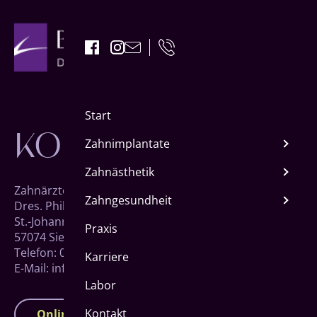
KONTAKT
Start
Zahnimplantate
Zahnästhetik
Zahnärzte Baumgarten
Zahngesundheit
Dres. Philipp und Kristina Baumgarten
St.-Johann-Straße 27
Praxis
57074 Siegen
Telefon: 0271 83723
Karriere
E-Mail: info@zahnaerzte-baumgarten.de
Labor
Kontakt
Online-Terminbuchung