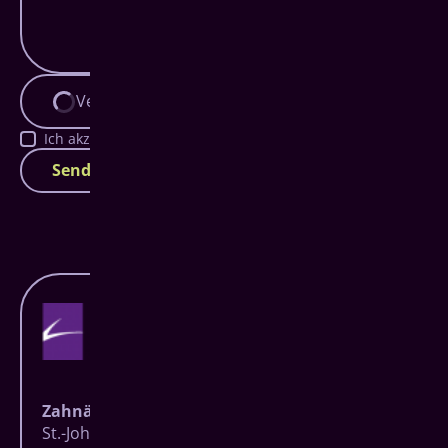
Verifizierung läuft...
Ich akzeptiere die
Datenschutzbestimmungen
.
Senden
Zahnärzte Baumgarten
St.-Johann-Straße 27 | 57074 Siegen