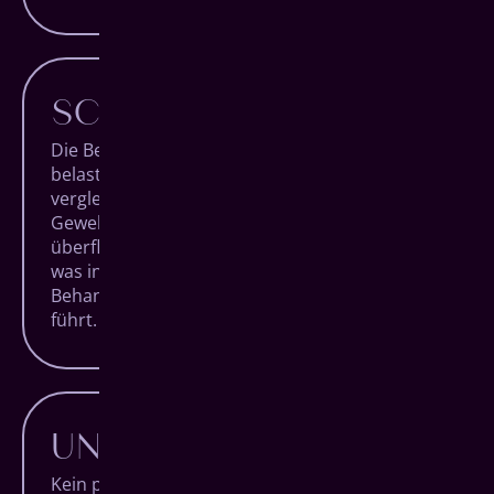
SCHONENDER
Die Behandlung mit dem All-on-4 System
belastet den Organismus deutlich weniger als
vergleichbare Eingriffe. Das umliegende
Gewebe wird durch den Verzicht auf
überflüssige Implantate besonders geschont,
was insgesamt zu einer schmerzärmeren
Behandlung und entspannteren Patienten
führt.
UNKOMPLIZIERTER
Kein provisorischer Zahnersatz in der