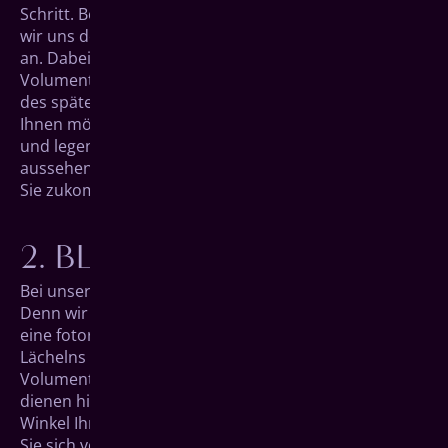
Schritt. Bei einem ersten Beratungs­gespräch schauen
wir uns dem aktuellen Zustand in Ihrem Mundraum
an. Dabei hilft uns hochmoderne Digitale
Volumentomographie (DVT) bei der präzisen Planung
des späteren Eingriffs. Außerdem besprechen wir mit
Ihnen mögliche Wünsche, nehmen Ihnen Ihre Sorgen
und legen im Detail fest, wie die kommenden Schritte
aussehen werden, damit Sie jederzeit wissen, was auf
Sie zukommt.
BLICK IN DIE ZUKUNFT
Bei unserem zweiten Gespräch wird es aufregend.
Denn wir können Ihnen in einer digitalen Vorschau
eine foto­realistische Darstellung Ihres neuen
Lächelns präsen­tieren. Die Aufnahmen der Digitalen
Volumentomographie (DVT) aus unserem Erst­termin
dienen hierfür als Basis, an der wir im Detail jeden
Winkel Ihrer neuen Zähne betrachten können. Haben
Sie sich von der zukünftigen Optik überzeugen