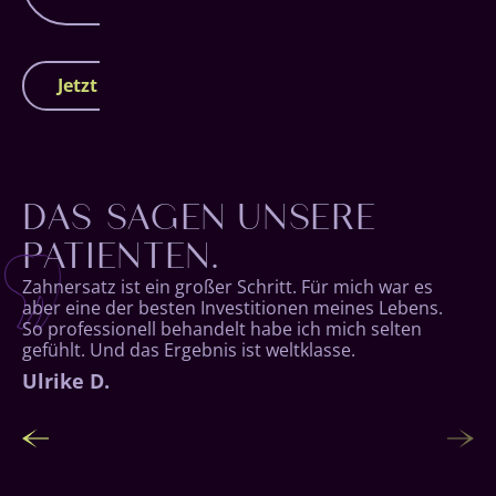
Jetzt Termin vereinbaren
DAS SAGEN UNSERE
PATIENTEN.
Es ist wirklich schwer zu beschreiben, wie viel
Zahnersatz ist ein großer Schritt. Für mich war es
Lebensqualität man durch festen und natürlich
aber eine der besten Investitionen meines Lebens.
aussehenden Zahnersatz zurückbekommt. Ich
So professionell behandelt habe ich mich selten
glaube, ich lächele jetzt sogar mehr denn je!
gefühlt. Und das Ergebnis ist weltklasse.
Dieter G.
Ulrike D.