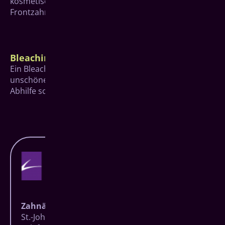
kosmetische Veränderungen hauptsächlich im
Frontzahnbereich eingesetzt werden.
Bleaching
Ein Bleaching, also das Aufhellen der Zähne, kann bei
unschönen gelblichen oder gräulichen Verfärbungen
Abhilfe schaffen.
Zahnärzte Baumgarten
St.-Johann-Straße 27 | 57074 Siegen