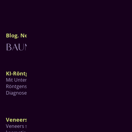
Blog. News. Wissenswertes.
BAUMGARTEN STORIES
KI-Röntgen
Mit Unterstützung des hochmodernen KI-
Röntgensystems X-Ray Insights von Align werden
Diagnosen noch präziser.
Veneers
Veneers sind keramische Verblendschalen, die für