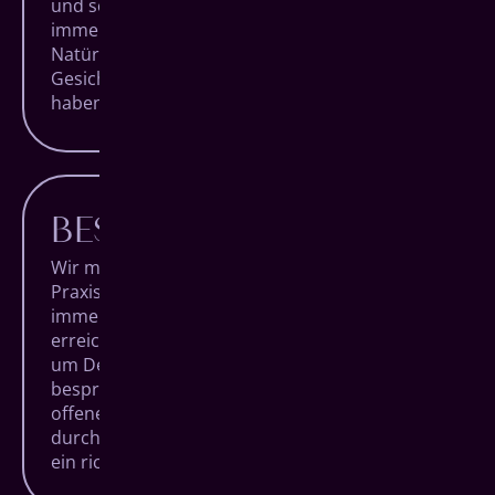
und schöne Ergebnisse zu sorgen. Und das
immer unter dem Aspekt der individuellen
Natürlichkeit jedes Patienten. Für strahlende
Gesichter, die lange Freude an ihren Zähnen
haben.
BESTE BERATUNG
Wir möchten, dass Du voller Vertrauen unsere
Praxis betrittst und sie nach Deinem Termin
immer glücklich wieder verlässt. Um das zu
erreichen, nehmen wir uns besonders viel Zeit,
um Deine Behandlungen detailliert zu
besprechen, Dich zu beraten und Dir Deine
offenen Fragen zu beantworten. Denn nur
durch Aufklärung schafft man Verständnis und
ein richtig gutes Bauchgefühl.