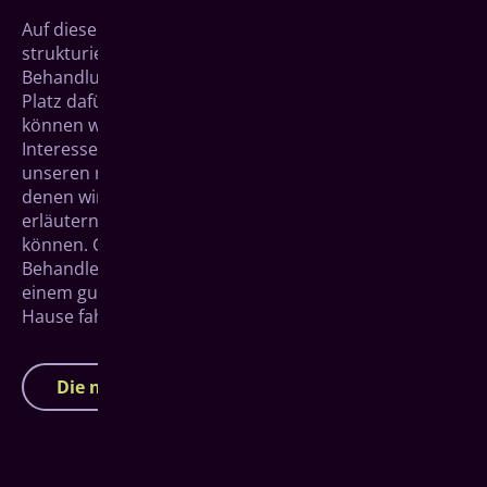
Auf dieser Website möchten wir Ihnen einen
strukturierten Überblick über unsere Implantat-
Behandlung nach dem All-on-4 System geben. Der
Platz dafür ist jedoch begrenzt und jeden Aspekt
können wir hier nicht im Detail aufgreifen. Ist Ihr
Interesse aber geweckt, laden wir Sie herzlich zu
unseren regelmäßigen Info­veranstal­tungen ein, in
denen wir den Behandlungs­verlauf im Detail
erläutern und Ihre persön­lichen Fragen beantworten
können. Ganz nebenbei lernen Sie auch direkt Ihren
Behandler Dr. Philipp Baumgarten kennen und mit
einem guten Gefühl für eine Entscheidung nach
Hause fahren.
Die nächsten Infoveranstaltungen