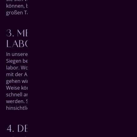
können, bereiten wir im Anschluss alles für den
großen Tag der Behandlung vor.
MEISTERHAFTE
LABORARBEIT
In unseren Räumlich­keiten mitten im Herzen von
Siegen befindet sich auch gleich unser eigenes Zahn­
labor. Wo die meisten Zahnarzt­praxen externe Labors
mit der Anfertigung des Zahn­ersatzes beauftragen,
gehen wir einfach ins Nachbar­zimmer. Auf diese
Weise können Fragen schnell geklärt, Produkte
schnell angefertigt und die Qualität schnell geprüft
werden. So können Sie sich auf höchste Ansprüche
hinsichtlich Material und Präzision verlassen.
DER GROSSE TAG