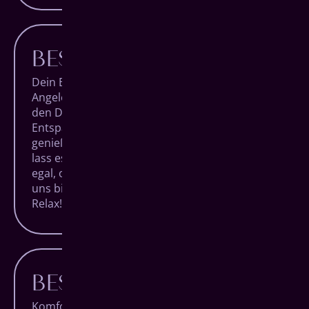
BESTER KOMFORT
Dein Besuch bei uns soll keine lästige
Angelegenheit sein, sondern ein Termin, auf
den Du Dich trotz Alltagsstress freuen kannst.
Entspanne Dich in unseren Räumlichkeiten,
genieße den Blick über die Siegener City und
lass es Dir bei einem Getränk gut gehen. Ganz
egal, ob Du nur zur Routineuntersuchung bei
uns bist oder ein besonderer Eingriff ansteht:
Relax!
BESTE LAGE
Komfort beginnt bei uns schon vor dem