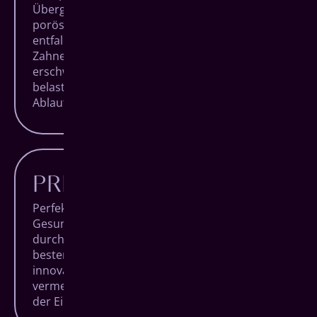
Übergangszeit. Kein künstlicher Aufbau bei
poröser Knochenstruktur. Mit All-on-4
entfallen einige Hürden, die
Zahnersatzbehandlungen in vielen Fällen
erschweren und für die Patienten unnötig
belastend sind. Sie erhalten einen klaren
Ablauf und die beste Behandlung.
PREISWERTER
Perfekter Zahnersatz ist eine Investition in Ihre
Gesundheit und Ihr Wohlbefinden. Qualität hat
durch die hochwertigen Komponenten aus
besten Materialen seinen Preis, doch sorgt das
innovative All-on-4 System dafür, dass
vermeidbare Kosten verhindert werden und
der Eingriff somit in Summe günstiger wird.