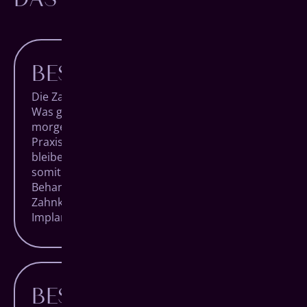
BESTE BEHANDLUNG
Die Zahnmedizin macht täglich Fortschritte.
Was gestern noch unmöglich schien, ist
morgen vielleicht eine Revolution. Als moderne
Praxis mit den höchsten Qualitätsansprüchen
bleiben wir am Puls der Zeit und ermöglichen
somit die bewährtesten und innovativsten
Behandlungsmethoden der Welt. Von der
Zahnkorrektur bis zum vollständigen
Implantat-System.
BESTE TECHNIK