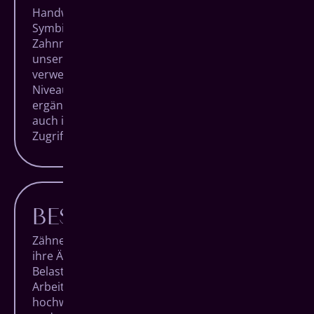
Handwerk und Technologie in perfekter
Symbiose. Das zeichnet hochqualitative
Zahnmedizin aus. Das bedeutet, dass neben
unserer Expertise und Erfahrung auch die
verwendeten Geräte auf absolutem High End-
Niveau sind und unsere Handgriffe ideal
ergänzen, sowohl im Behandlungsraum als
auch im hauseigenen Dentallabor mit direktem
Zugriff auf millimetergenaue Fertigungen.
BESTE MATERIALIEN
Zähne sind einzigartig. Sowohl mit Blick auf
ihre Ästhetik als auch auf ihre hohe
Belastbarkeit. Bei jedem unserer
Arbeitsschritte verwenden wir daher nur die
hochwertigsten Materialien, um für langlebige