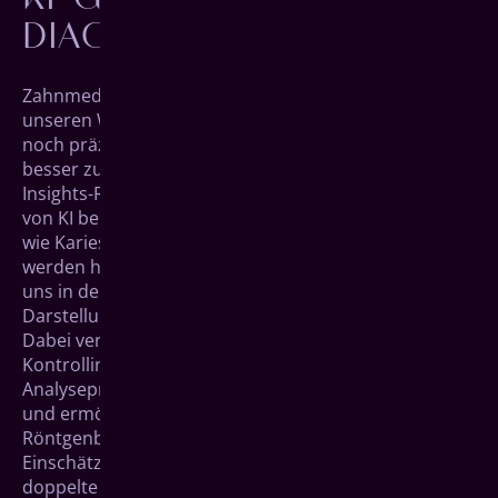
DIAGNOSTIK
Zahnmedizin bedeutet für uns, neue Technologien in
unseren Workflow zu integrieren, um die Diagnosen
noch präziser und die Behandlungen insgesamt
besser zu gestalten. Deshalb setzen wir auf die X-ray
Insights-Röntgenanalyse von Align, die uns mit Hilfe
von KI bei der Diagnostik unterstützt. Auffälligkeiten
wie Karies, Entzündungen oder Knochenabbau
werden hierbei direkt im Röntgenbild markiert, was
uns in der Auswertung sowie der transparenten
Darstellung für unsere Patienten hilft.
Dabei verstehen wir die KI bewusst als zusätzliche
Kontrollinstanz. Sie übernimmt zeitintensive
Analyseprozesse, strukturiert Befunde automatisch
und ermöglicht so eine konsistente Auswertung von
Röntgenbildern. Kurzum: Sie ergänzt unsere fachliche
Einschätzung, ersetzt diese aber nicht. Durch diese
doppelte Absicherung können selbst kleinste