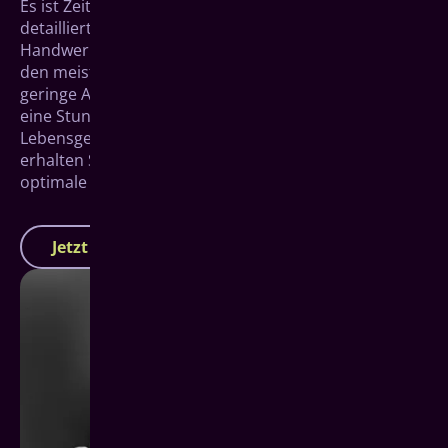
Es ist Zeit für Ihr neues Ich. An diesem Tag kommen
detaillierte Planung, präzise Fertigung und echtes
Hand­werk zu perfektem Zahnersatz zusammen. In
den meisten Fällen dauert der Eingriff durch die
geringe Anzahl von nur 4 Implantaten nicht länger als
eine Stunde, bevor Sie unsere Praxis mit einem neuen
Lebens­gefühl wieder verlassen können. Im Anschluss
erhalten Sie von uns natürlich auch Tipps für eine
optimale Pflege Ihres Zahn­ersatzes in Zukunft.
Jetzt Termin vereinbaren