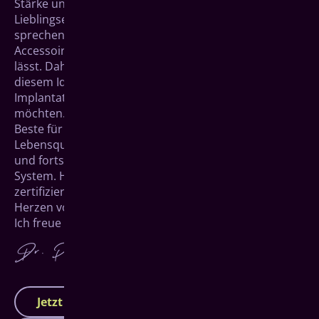
Stärke und Robustheit lassen sie uns unser
Lieblingsessen genießen, uns klar und deutlich
sprechen und sind in ihrer natürlichen Schönheit ein
Accessoire, das jedes Lächeln unwiderstehlich werden
lässt. Daher ist es umso verständlicher, dass wir
diesem Ideal bei vollständigem Zahnverlust mit
Implantaten höchster Qualität gerecht werden
möchten. Sie sind betroffen und möchten nur das
Beste für Ihren neuen Zahnersatz? Für Ihre
Lebensqualität setzen wir auf Premium-Materialien
und fortschrittlichste Methoden nach dem All-on-4
System. Herzlich willkommen in unserer Praxis mit
zertifiziertem Tätigkeitsschwerpunkt Implantologie im
Herzen von Siegen.
Ich freue mich darauf, Ihnen helfen zu können.
Jetzt Termin vereinbaren