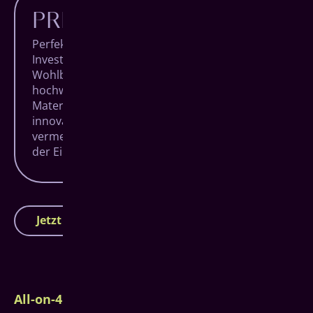
PREISWERTER
Perfekter Zahnersatz in Hachenburg ist eine
Investition in Ihre Gesundheit und Ihr
Wohlbefinden. Qualität hat durch die
hochwertigen Komponenten aus besten
Materialen seinen Preis, doch sorgt das
innovative All-on-4 System dafür, dass
vermeidbare Kosten verhindert werden und
der Eingriff somit in Summe günstiger wird.
Jetzt Termin vereinbaren
All-on-4 Hachenburg: Ablauf der Behandlung