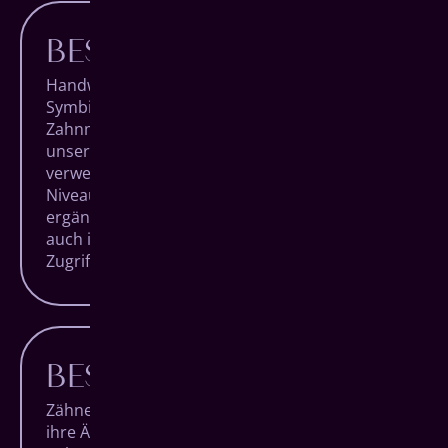
BESTE TECHNIK
Handwerk und Technologie in perfekter
Symbiose. Das zeichnet hochqualitative
Zahnmedizin aus. Das bedeutet, dass neben
unserer Expertise und Erfahrung auch die
verwendeten Geräte auf absolutem High End-
Niveau sind und unsere Handgriffe ideal
ergänzen, sowohl im Behandlungsraum als
auch im hauseigenen Dentallabor mit direktem
Zugriff auf millimetergenaue Fertigungen.
BESTE MATERIALIEN
Zähne sind einzigartig. Sowohl mit Blick auf
ihre Ästhetik als auch auf ihre hohe