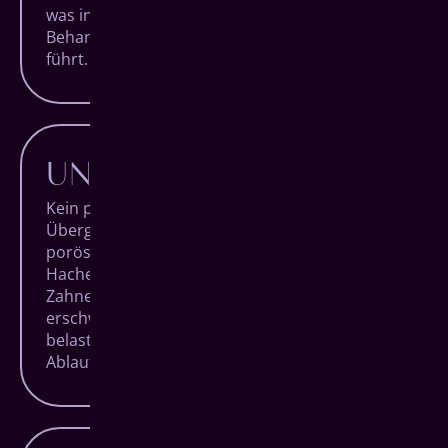
was insgesamt zu einer schmerzärmeren
Behandlung und entspannteren Patienten
führt.
UNKOMPLIZIERTER
Kein provisorischer Zahnersatz in der
Übergangszeit. Kein künstlicher Aufbau bei
poröser Knochenstruktur. Mit All-on-4 für
Hachenburg entfallen einige Hürden, die
Zahnersatzbehandlungen in vielen Fällen
erschweren und für die Patienten unnötig
belastend sind. Sie erhalten einen klaren
Ablauf und die beste Behandlung.