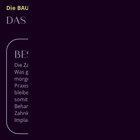
Die BAUMGARTEN Philosophie
DAS BESTE FÜR DICH.
BESTE BEHANDLUNG
Die Zahnmedizin macht täglich Fortschritte.
Was gestern noch unmöglich schien, ist
morgen vielleicht eine Revolution. Als moderne
Praxis mit den höchsten Qualitätsansprüchen
bleiben wir am Puls der Zeit und ermöglichen
somit die bewährtesten und innovativsten
Behandlungsmethoden der Welt. Von der
Zahnkorrektur bis zum vollständigen
Implantat-System.