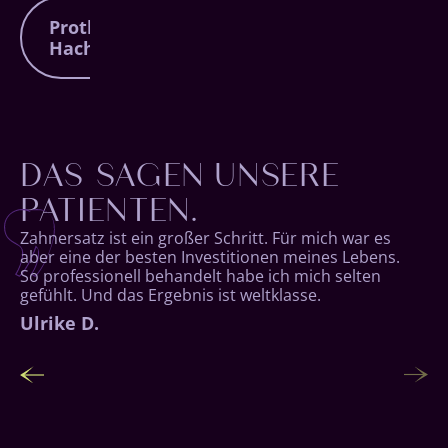
Vergleich zur herkömmlichen Brücke bietet
Sofortimplantate werden direkt nach dem
der Zahnersatz festen und langlebigen Halt.
Prothesen auf Implantaten
Zahnverlust eingesetzt, sodass der
Hachenburg
Zahnersatz oft noch am selben Tag belastbar
ist – für eine schnelle Wiederherstellung von
Funktion und Ästhetik.
Prothesen auf Implantaten verbinden die
DAS SAGEN UNSERE
Stabilität von Implantaten mit dem Komfort
einer Prothese, sodass sie sicher sitzen,
PATIENTEN.
leicht zu reinigen sind und Ihnen ein
unbeschwertes Lächeln ermöglichen.
Zahnersatz ist ein großer Schritt. Für mich war es
aber eine der besten Investitionen meines Lebens.
So professionell behandelt habe ich mich selten
gefühlt. Und das Ergebnis ist weltklasse.
Dieter G.
Ulrike D.