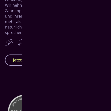
Wir nehmen uns Zeit für Sie und entwickeln
Zahnimplantate für Hachenburg, die perfekt zu Ihnen
und Ihrem Leben passen. Denn am Ende geht es um
mehr als nur feste Zähne – es geht darum, mit einem
natürlichen Zahnersatz wieder unbeschwert lachen,
sprechen und genießen zu können.
Jetzt Termin vereinbaren