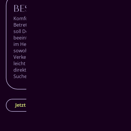
BESTE LAGE
Komfort beginnt bei uns schon vor dem
Betreten unserer Praxis. Denn Dein Besuch
soll Deinen Alltag so wenig wir möglich
beeinträchtigen. Unsere Räumlichkeiten liegen
im Herzen von Siegen, super zentral und
sowohl zu Fuß, mit öffentlichen
Verkehrsmitteln als auch mit dem Auto ganz
leicht zu erreichen. Dank eigener Parkplätze
direkt am Haus entfällt auch die zeitraubende
Suche in der Stadt.
Jetzt Termin vereinbaren