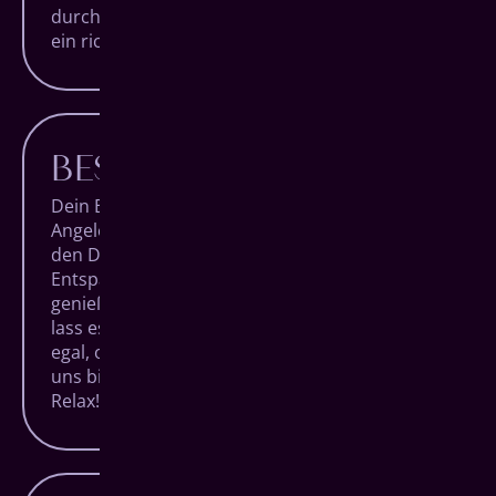
durch Aufklärung schafft man Verständnis und
ein richtig gutes Bauchgefühl.
BESTER KOMFORT
Dein Besuch bei uns soll keine lästige
Angelegenheit sein, sondern ein Termin, auf
den Du Dich trotz Alltagsstress freuen kannst.
Entspanne Dich in unseren Räumlichkeiten,
genieße den Blick über die Siegener City und
lass es Dir bei einem Getränk gut gehen. Ganz
egal, ob Du nur zur Routineuntersuchung bei
uns bist oder ein besonderer Eingriff ansteht:
Relax!