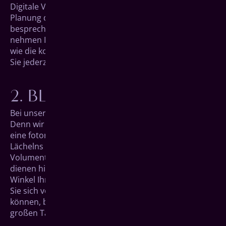
Digitale Volumentomographie (DVT) bei der präzisen
Planung des späteren Eingriffs. Außerdem
besprechen wir mit Ihnen mögliche Wünsche,
nehmen Ihnen Ihre Sorgen und legen im Detail fest,
wie die kommenden Schritte aussehen werden, damit
Sie jederzeit wissen, was auf Sie zukommt.
BLICK IN DIE ZUKUNFT
Bei unserem zweiten Gespräch wird es aufregend.
Denn wir können Ihnen in einer digitalen Vorschau
eine foto­realistische Darstellung Ihres neuen
Lächelns präsen­tieren. Die Aufnahmen der Digitalen
Volumentomographie (DVT) aus unserem Erst­termin
dienen hierfür als Basis, an der wir im Detail jeden
Winkel Ihrer neuen Zähne betrachten können. Haben
Sie sich von der zukünftigen Optik überzeugen
können, bereiten wir im Anschluss alles für den
großen Tag der Behandlung vor.