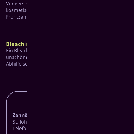
Veneers sind keramische Verblendschalen, die für
kosmetische Veränderungen hauptsächlich im
Frontzahnbereich eingesetzt werden.
Bleaching
Ein Bleaching, also das Aufhellen der Zähne, kann bei
unschönen gelblichen oder gräulichen Verfärbungen
Abhilfe schaffen.
Zahnärzte Baumgarten
St.-Johann-Straße 27 | 57074 Siegen
Telefon
0271 83723
| Fax 0271 8706806