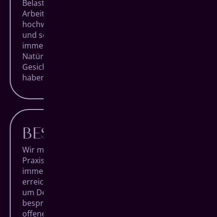
Belastbarkeit. Bei jedem unserer
Arbeitsschritte verwenden wir daher nur die
hochwertigsten Materialien, um für langlebige
und schöne Ergebnisse zu sorgen. Und das
immer unter dem Aspekt der individuellen
Natürlichkeit jedes Patienten. Für strahlende
Gesichter, die lange Freude an ihren Zähnen
haben.
BESTE BERATUNG
Wir möchten, dass Du voller Vertrauen unsere
Praxis betrittst und sie nach Deinem Termin
immer glücklich wieder verlässt. Um das zu
erreichen, nehmen wir uns besonders viel Zeit,
um Deine Behandlungen detailliert zu
besprechen, Dich zu beraten und Dir Deine
offenen Fragen zu beantworten. Denn nur