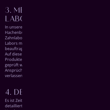
MEISTERHAFTE
LABORARBEIT
In unseren Räumlich­keiten in der Nähe von
Hachenburg befindet sich auch gleich unser eigenes
Zahn­labor. Wo die meisten Zahnarzt­praxen externe
Labors mit der Anfertigung des Zahn­ersatzes
beauftragen, gehen wir einfach ins Nachbar­zimmer.
Auf diese Weise können Fragen schnell geklärt,
Produkte schnell angefertigt und die Qualität schnell
geprüft werden. So können Sie sich auf höchste
Ansprüche hinsichtlich Material und Präzision
verlassen.
DER GROSSE TAG
Es ist Zeit für Ihr neues Ich. An diesem Tag kommen
detaillierte Planung, präzise Fertigung und echtes