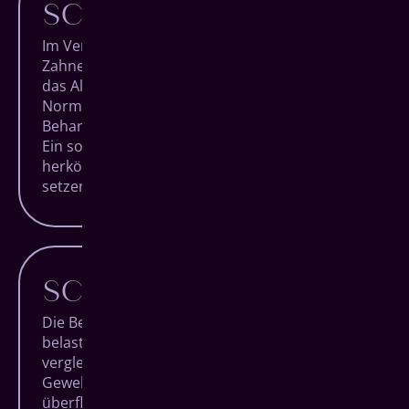
SCHNELLER
Im Vergleich zu den meisten anderen
Zahnersatz-Behandlungen in Hachenburg ist
das All-on-4 System besonders effizient. Im
Normalfall verlassen Sie unsere Praxis am
Behandlungstag nach nur einer Stunde wieder.
Ein solch schneller Eingriff ist bei
herkömmlichen Systemen mit bis zu 10 zu
setzenden Implantaten undenkbar.
SCHONENDER
Die Behandlung mit dem All-on-4 System
belastet den Organismus deutlich weniger als
vergleichbare Eingriffe. Das umliegende
Gewebe wird durch den Verzicht auf
überflüssige Implantate besonders geschont,