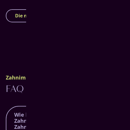
Die nächsten Infoveranstaltungen
Zahnimplantate Hachenburg
FAQ
Wie lange dauert eine
Zahnimplantat-Behandlung beim
Zahnarzt in Hachenburg und