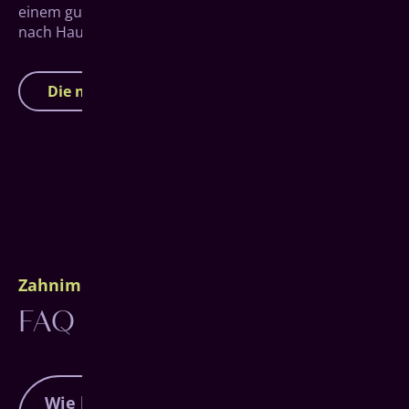
einem guten Gefühl für eine Entscheidung in Herborn
nach Hause fahren.
Die nächsten Infoveranstaltungen
Zahnimplantate Herborn
FAQ
Wie lange dauert eine