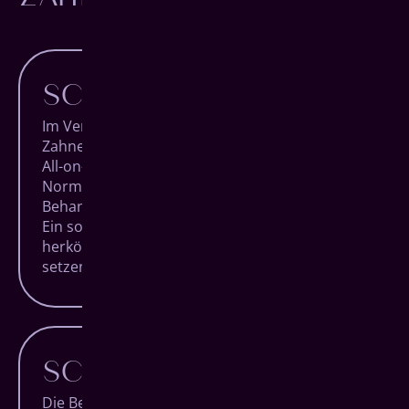
SCHNELLER
Im Vergleich zu den meisten anderen
Zahnersatz-Behandlungen in Herborn ist das
All-on-4 System besonders effizient. Im
Normalfall verlassen Sie unsere Praxis am
Behandlungstag nach nur einer Stunde wieder.
Ein solch schneller Eingriff ist bei
herkömmlichen Systemen mit bis zu 10 zu
setzenden Implantaten undenkbar.
SCHONENDER
Die Behandlung mit dem All-on-4 System