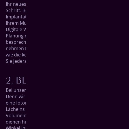
Ihr neues Lebens­gefühl beginnt mit dem ersten
Schritt. Bei einem ersten Beratungs­gespräch für Ihre
Implantate schauen wir uns dem aktuellen Zustand in
Ihrem Mundraum an. Dabei hilft uns hochmoderne
Digitale Volumentomographie (DVT) bei der präzisen
Planung des späteren Eingriffs. Außerdem
besprechen wir mit Ihnen mögliche Wünsche,
nehmen Ihnen Ihre Sorgen und legen im Detail fest,
wie die kommenden Schritte aussehen werden, damit
Sie jederzeit wissen, was auf Sie zukommt.
BLICK IN DIE ZUKUNFT
Bei unserem zweiten Gespräch wird es aufregend.
Denn wir können Ihnen in einer digitalen Vorschau
eine foto­realistische Darstellung Ihres neuen
Lächelns präsen­tieren. Die Aufnahmen der Digitalen
Volumentomographie (DVT) aus unserem Erst­termin
dienen hierfür als Basis, an der wir im Detail jeden
Winkel Ihrer neuen Zähne betrachten können. Haben