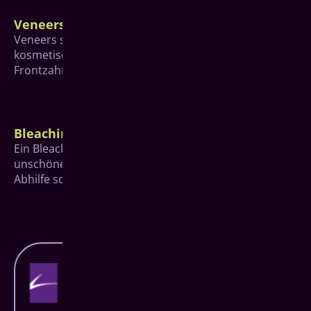
Veneers
Veneers sind keramische Verblendschalen, die für
kosmetische Veränderungen hauptsächlich im
Frontzahnbereich eingesetzt werden.
Bleaching
Ein Bleaching, also das Aufhellen der Zähne, kann bei
unschönen gelblichen oder gräulichen Verfärbungen
Abhilfe schaffen.