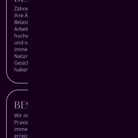
Zähne sind einzigartig. Sowohl mit Blick auf
ihre Ästhetik als auch auf ihre hohe
Belastbarkeit. Bei jedem unserer
Arbeitsschritte verwenden wir daher nur die
hochwertigsten Materialien, um für langlebige
und schöne Ergebnisse zu sorgen. Und das
immer unter dem Aspekt der individuellen
Natürlichkeit jedes Patienten. Für strahlende
Gesichter, die lange Freude an ihren Zähnen
haben.
BESTE BERATUNG
Wir möchten, dass Du voller Vertrauen unsere
Praxis betrittst und sie nach Deinem Termin
immer glücklich wieder verlässt. Um das zu
erreichen, nehmen wir uns besonders viel Zeit,