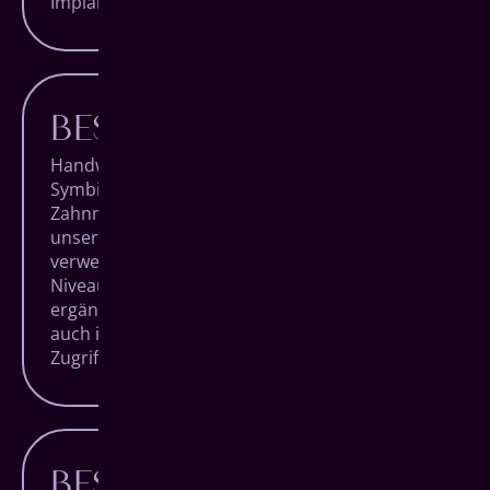
Implantat-System.
BESTE TECHNIK
Handwerk und Technologie in perfekter
Symbiose. Das zeichnet hochqualitative
Zahnmedizin aus. Das bedeutet, dass neben
unserer Expertise und Erfahrung auch die
verwendeten Geräte auf absolutem High End-
Niveau sind und unsere Handgriffe ideal
ergänzen, sowohl im Behandlungsraum als
auch im hauseigenen Dentallabor mit direktem
Zugriff auf millimetergenaue Fertigungen.
BESTE MATERIALIEN