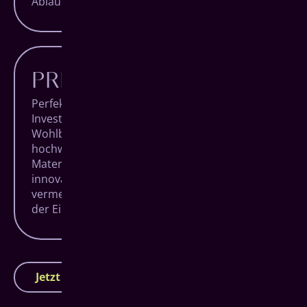
Ablauf und die beste Behandlung.
PREISWERTER
Perfekter Zahnersatz in Herborn ist eine
Investition in Ihre Gesundheit und Ihr
Wohlbefinden. Qualität hat durch die
hochwertigen Komponenten aus besten
Materialen seinen Preis, doch sorgt das
innovative All-on-4 System dafür, dass
vermeidbare Kosten verhindert werden und
der Eingriff somit in Summe günstiger wird.
Jetzt Termin vereinbaren