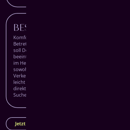
BESTE LAGE
Komfort beginnt bei uns schon vor dem
Betreten unserer Praxis. Denn Dein Besuch
soll Deinen Alltag so wenig wir möglich
beeinträchtigen. Unsere Räumlichkeiten liegen
im Herzen von Siegen, super zentral und
sowohl zu Fuß, mit öffentlichen
Verkehrsmitteln als auch mit dem Auto ganz
leicht zu erreichen. Dank eigener Parkplätze
direkt am Haus entfällt auch die zeitraubende
Suche in der Stadt.
Jetzt Termin vereinbaren