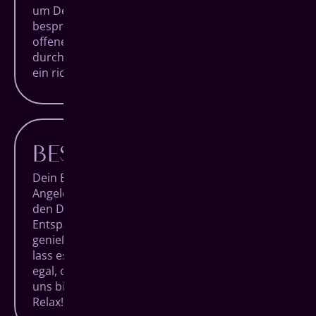
um Deine Behandlungen detailliert zu
besprechen, Dich zu beraten und Dir Deine
offenen Fragen zu beantworten. Denn nur
durch Aufklärung schafft man Verständnis und
ein richtig gutes Bauchgefühl.
BESTER KOMFORT
Dein Besuch bei uns soll keine lästige
Angelegenheit sein, sondern ein Termin, auf
den Du Dich trotz Alltagsstress freuen kannst.
Entspanne Dich in unseren Räumlichkeiten,
genieße den Blick über die Siegener City und
lass es Dir bei einem Getränk gut gehen. Ganz
egal, ob Du nur zur Routineuntersuchung bei
uns bist oder ein besonderer Eingriff ansteht:
Relax!