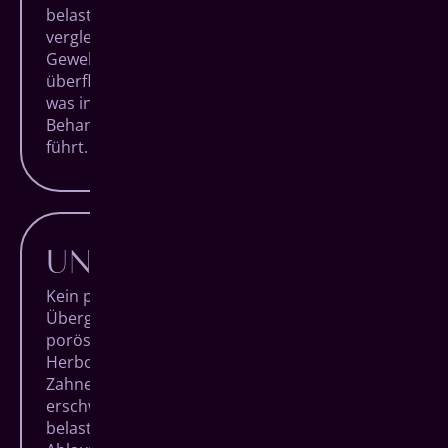
belastet den Organismus deutlich weniger als
vergleichbare Eingriffe. Das umliegende
Gewebe wird durch den Verzicht auf
überflüssige Implantate besonders geschont,
was insgesamt zu einer schmerzärmeren
Behandlung und entspannteren Patienten
führt.
UNKOMPLIZIERTER
Kein provisorischer Zahnersatz in der
Übergangszeit. Kein künstlicher Aufbau bei
poröser Knochenstruktur. Mit All-on-4 für
Herborn entfallen einige Hürden, die
Zahnersatzbehandlungen in vielen Fällen
erschweren und für die Patienten unnötig
belastend sind. Sie erhalten einen klaren