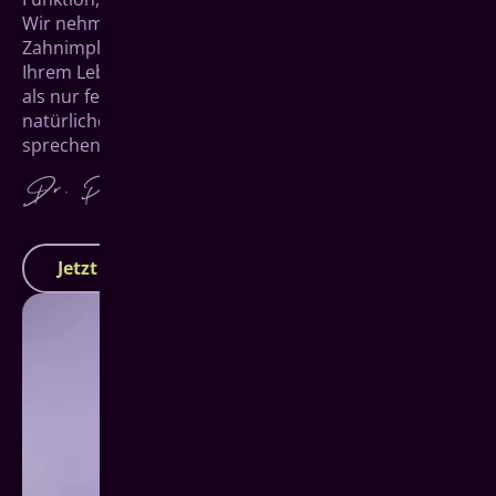
Wir nehmen uns Zeit für Sie und entwickeln
Zahnimplantate für Herborn, die perfekt zu Ihnen und
Ihrem Leben passen. Denn am Ende geht es um mehr
als nur feste Zähne – es geht darum, mit einem
natürlichen Zahnersatz wieder unbeschwert lachen,
sprechen und genießen zu können.
Jetzt Termin vereinbaren