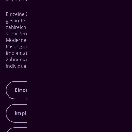
Einzelne Zähne zu verlieren, muss nicht bedeuten, die
gesamte Lebensqualität zu verlieren. Denn es gibt
zahlreiche Möglichkeiten, die Lücke passgenau zu
schließen.
Moderne Zahnimplantate für Herborn sind hier die
Lösung: ob Einzelimplantat, Sofortimplantat,
Implantatbrücke oder Prothesen – als Experten für
Zahnersatz in Herborn geben wir Ihnen Ihr
individuelles Lächeln zurück.
Einzelimplantate Herborn
Ein Einzelimplantat ersetzt einen einzelnen
Implantatbrücken Herborn
fehlenden Zahn, indem eine künstliche
Zahnwurzel fest im Kiefer verankert wird. Für
einen stabilen, natürlichen Zahnersatz der