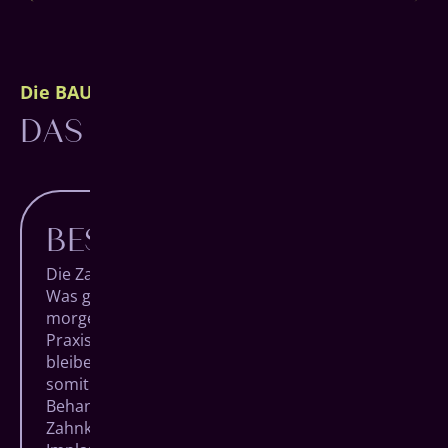
Die BAUMGARTEN Philosophie
DAS BESTE FÜR DICH.
BESTE BEHANDLUNG
Die Zahnmedizin macht täglich Fortschritte.
Was gestern noch unmöglich schien, ist
morgen vielleicht eine Revolution. Als moderne
Praxis mit den höchsten Qualitätsansprüchen
bleiben wir am Puls der Zeit und ermöglichen
somit die bewährtesten und innovativsten
Behandlungsmethoden der Welt. Von der
Zahnkorrektur bis zum vollständigen