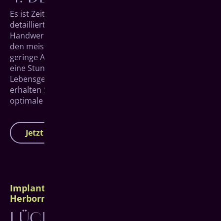
Es ist Zeit für Ihr neues Ich. An diesem Tag kommen
detaillierte Planung, präzise Fertigung und echtes
Hand­werk zu perfektem Zahnersatz zusammen. In
den meisten Fällen dauert der Eingriff durch die
geringe Anzahl von nur 4 Implantaten nicht länger als
eine Stunde, bevor Sie unsere Praxis mit einem neuen
Lebens­gefühl wieder verlassen können. Im Anschluss
erhalten Sie von uns natürlich auch Tipps für eine
optimale Pflege Ihres Zahn­ersatzes in Zukunft.
Jetzt Termin vereinbaren
Implantate bei partiellem Zahnverlust
Herborn
LÜCKENLOS GLÜCKLICH